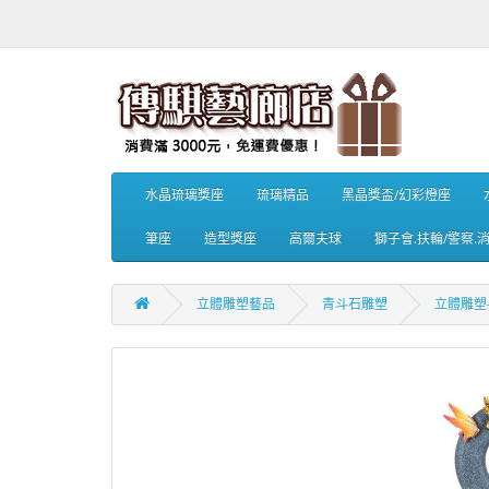
水晶琉璃獎座
琉璃精品
黑晶獎盃/幻彩燈座
筆座
造型獎座
高爾夫球
獅子會.扶輪/警察.
立體雕塑藝品
青斗石雕塑
立體雕塑