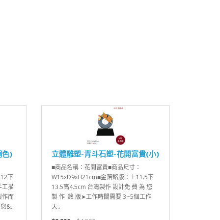
色)
立體雕塑-青斗石塑-花開富貴(小)
■商品名稱：花開富貴■商品尺寸：
上12下
W15xD9xH21cm■金箔銘版：上11.5下
手工描
13.5高4.5cm 台灣製作 設計免 費 為 您
製作而
製 作 銘 版➤工作時間需要 3~5個工作
&..
天..