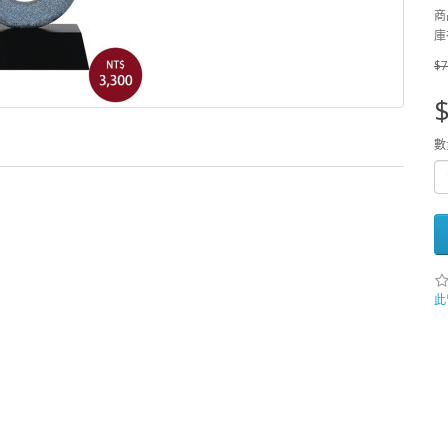
商
庫
$7
$
數
此