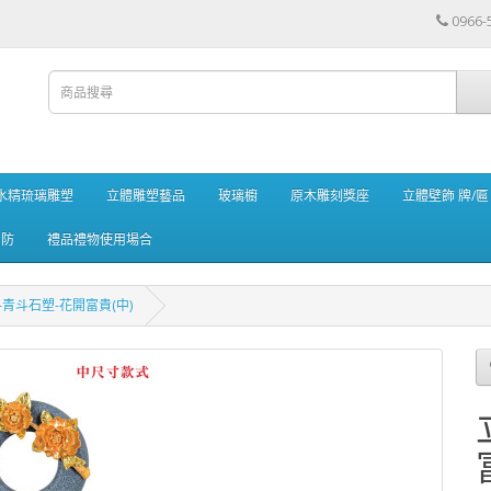
0966-
水精琉璃雕塑
立體雕塑藝品
玻璃櫥
原木雕刻獎座
立體壁飾 牌/匾
消防
禮品禮物使用場合
-青斗石塑-花開富貴(中)