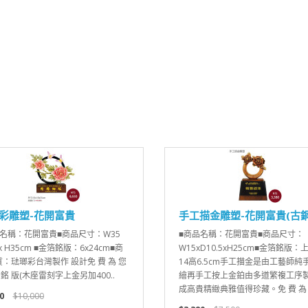
彩雕塑-花開富貴
手工描金雕塑-花開富貴(古銅
品名稱：花開富貴■商品尺寸：W35
■商品名稱：花開富貴■商品尺寸：
x H35cm ■金箔銘版：6x24cm■商
W15xD10.5xH25cm■金箔銘版：
：琺瑯彩台灣製作 設計免 費 為 您
14高6.5cm手工描金是由工藝師純
 銘 版(木座雷刻字上金另加400..
繪再手工按上金鉑由多道繁複工序
成高貴精緻典雅值得珍藏。免 費 為 您
0
$10,000