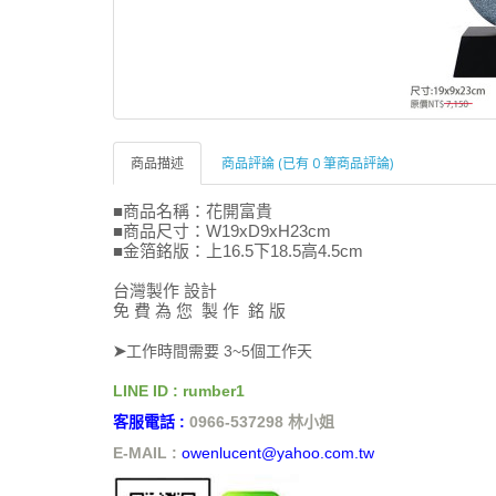
商品描述
商品評論 (已有 0 筆商品評論)
■商品名稱：花開富貴
■商品尺寸：
W19xD9xH23cm
■金箔銘版：
上16.5下18.5高4.5cm
台灣製作 設計
免 費 為 您 製 作 銘 版
➤
工作時間需要 3~5個工作天
LINE ID : rumber1
客服電話 :
0966-537298 林小姐
E-MAIL :
owenlucent@yahoo.com.tw