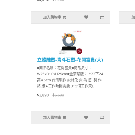
加入購物車
加
立體雕塑-青斗石塑-花開富貴(大)
■商品名稱：花開富貴■商品尺寸：
W25xD10xH29cm■金箔銘版：上22下24
高4.5cm 台灣製作 設計免 費 為 您 製 作
銘 版➤工作時間需要 3~5個工作天LI..
$3,890
$8,600
加入購物車