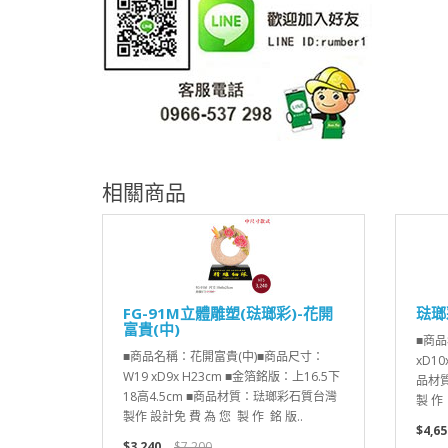
相關商品
FG-91M立體雕塑(琺瑯彩)-花開
琺瑯
富貴(中)
■商
■商品名稱：花開富貴(中)■商品尺寸：
xD10
W19 xD9x H23cm ■金箔銘版：上16.5下
品材質
18高4.5cm ■商品材質：琺瑯彩石質台灣
製 作
製作 設計免 費 為 您 製 作 銘 版..
$4,65
$3,240
$7,200