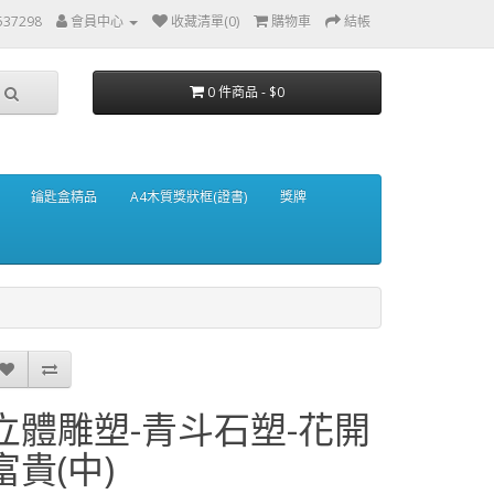
537298
會員中心
收藏清單(0)
購物車
結帳
0 件商品 - $0
鑰匙盒精品
A4木質獎狀框(證書)
獎牌
立體雕塑-青斗石塑-花開
富貴(中)