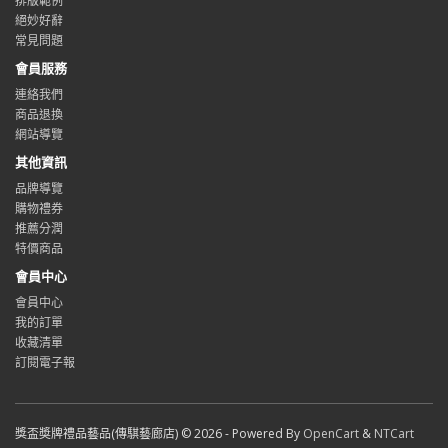
排版範例
絕妙好辭
常見問題
會員服務
連絡我們
商品退換
網站導覽
其他資訊
品牌導覽
購物禮券
推薦分潤
特價商品
會員中心
會員中心
我的訂單
收藏清單
訂閱電子報
獎盃奬牌禮品藝品(傳騏藝廊店) © 2026 - Powered By
OpenCart
&
NTCart