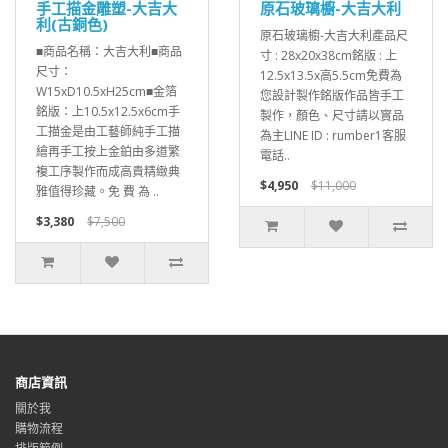
手工描金雕塑-大吉大
原石玻璃櫥-大吉大利
利(古銅色)
原石玻璃櫥-大吉大利產品尺
■商品名稱：大吉大利■商品
寸 : 28x20x38cm銘版 : 上
尺寸：
12.5x13.5x高5.5cm免費為
W15xD10.5xH25cm■金箔
您設計製作銘版作品皆手工
銘版：上10.5x12.5x6cm手
製作，顏色、尺寸請以實品
工描金是由工藝師純手工描
為主LINE ID : rumber1客服
繪再手工按上金鉑由多道繁
電話..
複工序製作而成高貴精緻典
$4,950
$11,000
雅值得珍藏。免 費 為 ..
$3,380
$7,500
商店資訊
關於我
購物流程