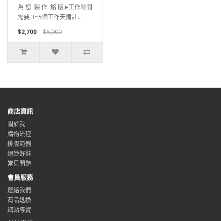
為 您 製 作 銘 版➤工作時間
需要 3~5個工作天備註:..
$2,700
$6,000
商店資訊
關於我
購物流程
排版範例
絕妙好辭
常見問題
會員服務
連絡我們
商品退換
網站導覽