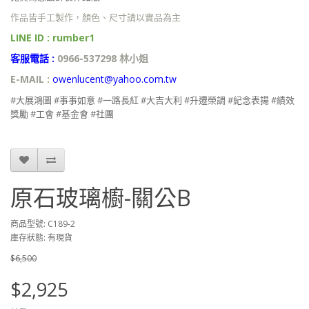
作品皆手工製作，顏色、尺寸請以實品為主
LINE ID : rumber1
客服電話 :
0966-537298 林小姐
E-MAIL :
owenlucent@yahoo.com.tw
#大展鴻圖 #事事如意 #一路長紅 #大吉大利 #升遷榮調 #紀念表揚 #績效
獎勵 #工會 #基金會 #社團
原石玻璃櫥-關公B
商品型號: C189-2
庫存狀態: 有現貨
$6,500
$2,925